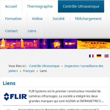
Accueil
Thermographie
Contrôle Ultrasonique
Formation
Vidéos
Société
Téléchargement
Contact
Liens
Vous êtes ici :
Contrôle Ultrasonique
Inspection / surveillance des
paliers
Français
Liens
Liens
FLIR Systems est le premier constructeur mondial de
caméras infrarouges. La société a intégré les deux
grandes marques qui sont AGEMA et INFRAMETRICS....
Association pour la thermographie appliquée regroupant la